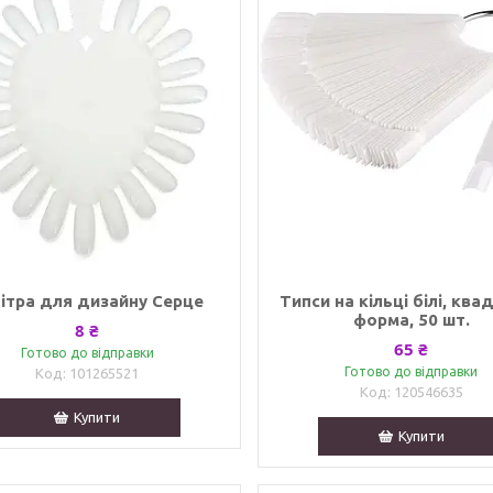
ітра для дизайну Серце
Типси на кільці білі, ква
форма, 50 шт.
8 ₴
65 ₴
Готово до відправки
Готово до відправки
101265521
120546635
Купити
Купити