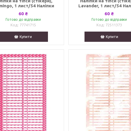
ліпки на тіпси (стікери),
Наліпки на тіпси (стіке
mingo, 1 лист/54 Наліпки
Lavander, 1 лист/54 На
60 ₴
60 ₴
Готово до відправки
Готово до відправки
77741715
72511373
Купити
Купити