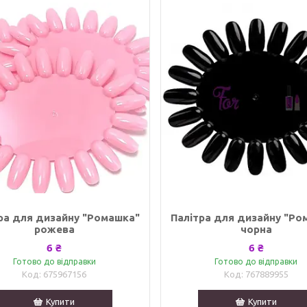
ра для дизайну "Ромашка"
Палітра для дизайну "Ро
рожева
чорна
6 ₴
6 ₴
Готово до відправки
Готово до відправки
675967156
767889955
Купити
Купити