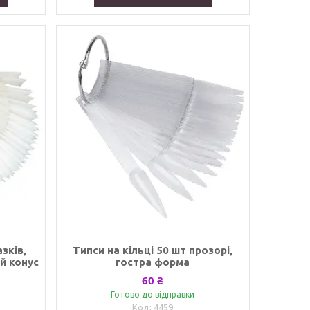
азків,
Типси на кільці 50 шт прозорі,
й конус
гостра форма
60 ₴
Готово до відправки
4459