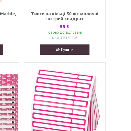
 Marble,
Типси на кільці 50 шт молочні
гострий квадрат
55 ₴
Готово до відправки
LB1702W
Купити