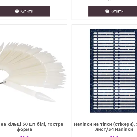
Купити
Купити
на кільці 50 шт білі, гостра
Наліпки на тіпси (стікери), 
форма
лист/54 Наліпки