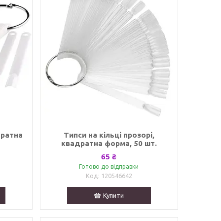
дратна
Типси на кільці прозорі,
квадратна форма, 50 шт.
65 ₴
Готово до відправки
120546642
Купити