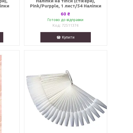
ри),
Наліпки на тіпси (стікери),
ліпки
Pink/Purpple, 1 лист/54 Наліпки
60 ₴
Готово до відправки
72511374
Купити