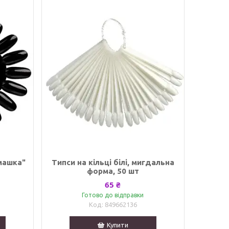
машка"
Типси на кільці білі, мигдальна
форма, 50 шт
65 ₴
Готово до відправки
849662136
Купити