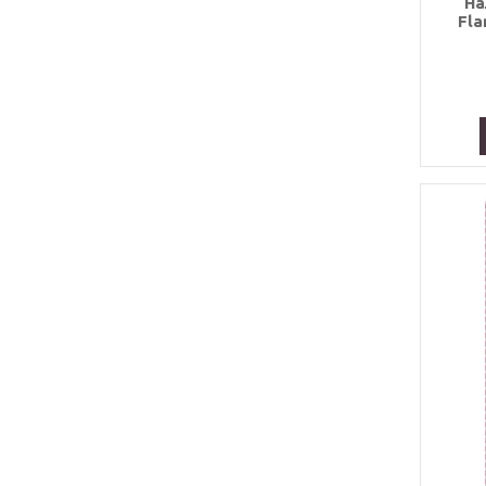
На
Fla