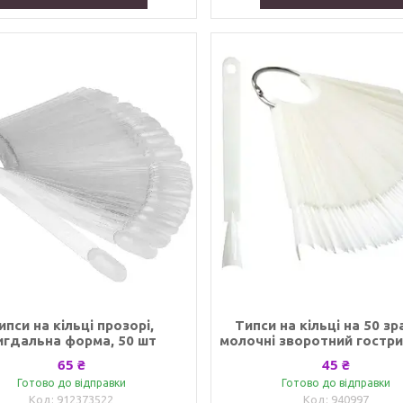
ипси на кільці прозорі,
Типси на кільці на 50 зр
игдальна форма, 50 шт
молочні зворотний гостри
65 ₴
45 ₴
Готово до відправки
Готово до відправки
912373522
940997