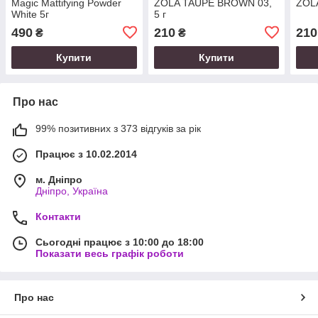
Magic Mattifying Powder
ZOLA TAUPE BROWN 03,
ZOLA
White 5г
5 г
490
210
210
₴
₴
Купити
Купити
Про нас
99% позитивних з 373 відгуків за рік
Працює з 10.02.2014
м. Дніпро
Дніпро, Україна
Контакти
Сьогодні працює з 10:00 до 18:00
Показати весь графік роботи
Про нас