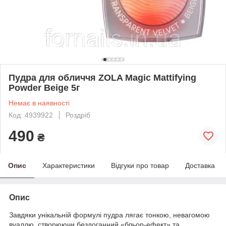
Пудра для обличчя ZOLA Magic Mattifying
Powder Beige 5г
Немає в наявності
Код: 4939922
Роздріб
490
₴
Опис
Характеристики
Відгуки про товар
Доставка
Опис
Завдяки унікальній формулі пудра лягає тонкою, невагомою
вуаллю, створюючи бездоганний «бльор-ефект» та