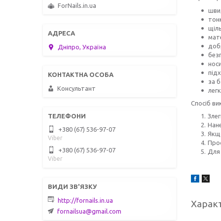
ForNails.in.ua
швид
тон
щіль
мате
доб
Дніпро, Україна
безп
носи
під
за 
Консультант
лег
Спосіб ви
Злег
Нане
+380 (67) 536-97-07
Якщ
Viber
Прос
+380 (67) 536-97-07
Для
Viber
http://fornails.in.ua
Харак
fornailsua@gmail.com