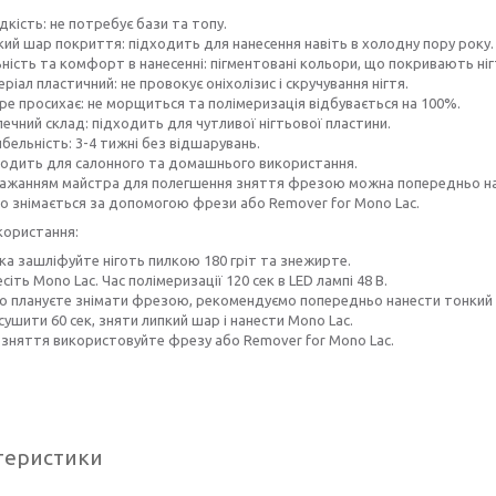
кість: не потребує бази та топу.
кий шар покриття: підходить для нанесення навіть в холодну пору року.
ність та комфорт в нанесенні: пігментовані кольори, що покривають ніг
ріал пластичний: не провокує оніхолізис і скручування нігтя.
ре просихає: не морщиться та полімеризація відбувається на 100%.
ечний склад: підходить для чутливої нігтьової пластини.
бельність: 3-4 тижні без відшарувань.
ходить для салонного та домашнього використання.
бажанням майстра для полегшення зняття фрезою можна попередньо нанес
ко знімається за допомогою фрези або Remover for Mono Lac.
користання:
ка зашліфуйте ніготь пилкою 180 гріт та знежирте.
сіть Mono Lac. Час полімеризації 120 сек в LED лампі 48 В.
о плануєте знімати фрезою, рекомендуємо попередньо нанести тонкий 
ушити 60 сек, зняти липкий шар і нанести Mono Lac.
 зняття використовуйте фрезу або Remover for Mono Lac.
теристики