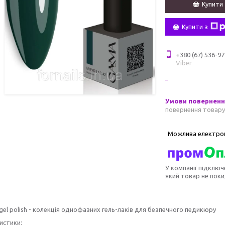
Купити
Купити з
+380 (67) 536-97
Viber
повернення товару
У компанії підключ
який товар не пок
gel polish - колекція однофазних гель-лаків для безпечного педикюру
истики: