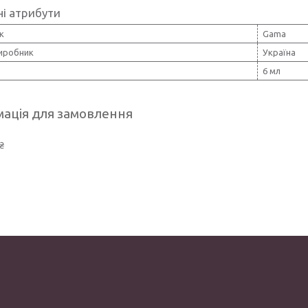
і атрибути
к
Gama
виробник
Україна
6 мл
ація для замовлення
₴