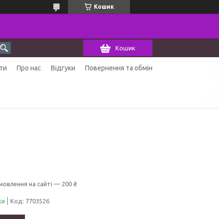
Кошик
Кошик
ти
Про нас
Відгуки
Повернення та обмін
мовлення на сайті — 200 ₴
ки
Код:
7703526