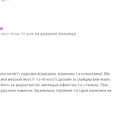
 протягом 14 днів
за рахунок покупця
ює на нігті художні візерунки, малюнки та композиції. Він
яки високій якості та чіткості дизайн зі слайдерами мало
його за акуратністю, виглядає ефектно та стильно. При
художніх навичок. Крапелька терпіння та гарні малюнки на