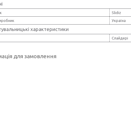
ні
к
Slidiz
виробник
Україна
тувальницькі характеристики
Слайдері
ація для замовлення