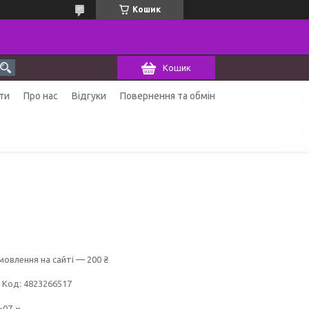
Кошик
Кошик
ти
Про нас
Відгуки
Повернення та обмін
мовлення на сайті — 200 ₴
Код:
4823266517
-07