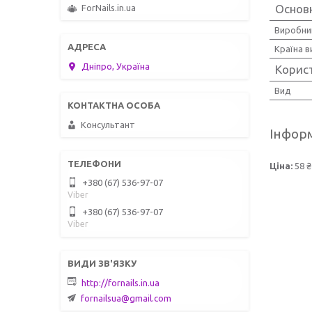
Основ
ForNails.in.ua
Виробни
Країна 
Дніпро, Україна
Корис
Вид
Консультант
Інформ
Ціна:
58 ₴
+380 (67) 536-97-07
Viber
+380 (67) 536-97-07
Viber
http://fornails.in.ua
fornailsua@gmail.com