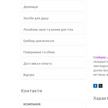
Депіляція
Засоби для душу
Лосьйони, муси та креми для тіла
Гребінці для волосся
Повернення та обмін
Слайдер-
складаєть
Доставка и оплата
чим відрі
цьому про
нігтиках 
Відгуки
Контакти
Харак