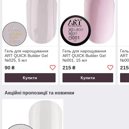
Гель для нарощування
Гель для нарощування
Гель
ART QUICK Builder Gel
ART QUICK Builder Gel
ART 
№025, 5 мл
№001, 15 мл
№00
90
215
215
₴
₴
Купити
Купити
Акційні пропозиції та новинки