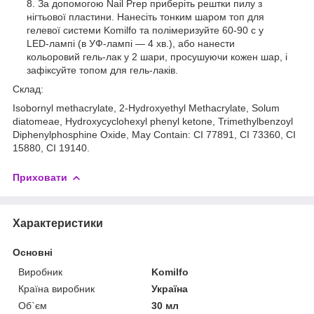
За допомогою Nail Prep приберіть рештки пилу з
нігтьової пластини. Нанесіть тонким шаром топ для
гелевої системи Komilfo та полімеризуйте 60-90 с у
LED-лампі (в УФ-лампі — 4 хв.), або нанести
кольоровий гель-лак у 2 шари, просушуючи кожен шар, і
зафіксуйте топом для гель-лаків.
Склад:
Isobornyl methacrylate, 2-Hydroxyethyl Methacrylate, Solum
diatomeae, Hydroxycyclohexyl phenyl ketone, Trimethylbenzoyl
Diphenylphosphine Oxide, May Contain: CI 77891, CI 73360, CI
15880, CI 19140.
Приховати
Характеристики
Основні
Виробник
Komilfo
Країна виробник
Україна
Об`єм
30 мл