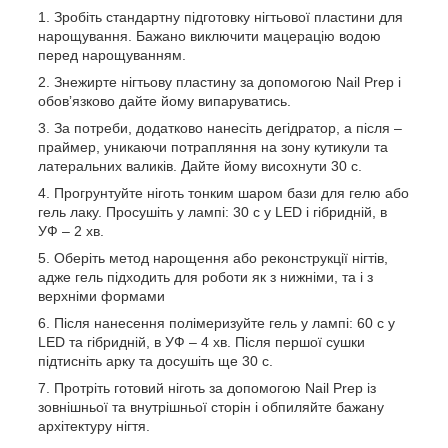
Зробіть стандартну підготовку нігтьової пластини для
нарощування. Бажано виключити мацерацію водою
перед нарощуванням.
Знежирте нігтьову пластину за допомогою Nail Prep і
обовʼязково дайте йому випаруватись.
За потреби, додатково нанесіть дегідратор, а після –
праймер, уникаючи потрапляння на зону кутикули та
латеральних валиків. Дайте йому висохнути 30 с.
Прогрунтуйте ніготь тонким шаром бази для гелю або
гель лаку. Просушіть у лампі: 30 с у LED і гібридній, в
УФ – 2 хв.
Оберіть метод нарощення або реконструкції нігтів,
адже гель підходить для роботи як з нижніми, та і з
верхніми формами
Після нанесення полімеризуйте гель у лампі: 60 с у
LED та гібридній, в УФ – 4 хв. Після першої сушки
підтисніть арку та досушіть ще 30 с.
Протріть готовий ніготь за допомогою Nail Prep із
зовнішньої та внутрішньої сторін і обпиляйте бажану
архітектуру нігтя.