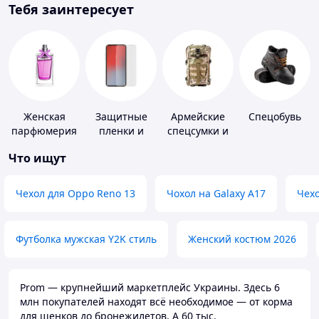
Тебя заинтересует
Женская
Защитные
Армейские
Спецобувь
парфюмерия
пленки и
спецсумки и
стекла для
рюкзаки
Что ищут
портативных
устройств
Чехол для Oppo Reno 13
Чохол на Galaxy A17
Чехо
Футболка мужская Y2K стиль
Женский костюм 2026
Prom — крупнейший маркетплейс Украины. Здесь 6
млн покупателей находят всё необходимое — от корма
для щенков до бронежилетов. А 60 тыс.