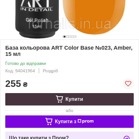
База кольорова ART Color Base №023, Amber,
15 мл
Готово до відправки
Код: 94041964
Роздріб
255
₴
Купити
або
Купити з
Що таке купити з Пром?