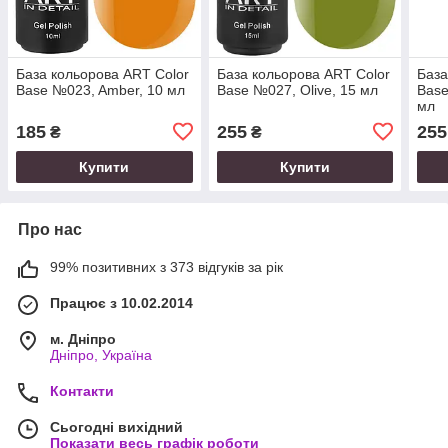
База кольорова ART Color
База кольорова ART Color
База
Base №023, Amber, 10 мл
Base №027, Olive, 15 мл
Base
мл
185
255
255
₴
₴
Купити
Купити
Про нас
99% позитивних з 373 відгуків за рік
Працює з 10.02.2014
м. Дніпро
Дніпро, Україна
Контакти
Сьогодні вихідний
Показати весь графік роботи