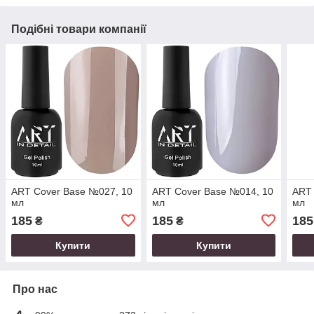
Подібні товари компанії
ART Cover Base №027, 10
ART Cover Base №014, 10
ART 
мл
мл
мл
185
185
185
₴
₴
Купити
Купити
Про нас