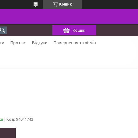
Кошик
Кошик
ти
Про нас
Відгуки
Повернення та обмін
ки
Код:
94041742