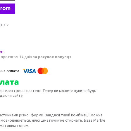
-07
 протягом 14 днів
за рахунок покупця
ені електронні платежі. Тепер ви можете купити будь-
идаючи сайту.
стинками різної форми. Завдяки такій комбінації можна
амовирівнюється, ніякі шматочки не стирчать. База Marble
д матовим топом.