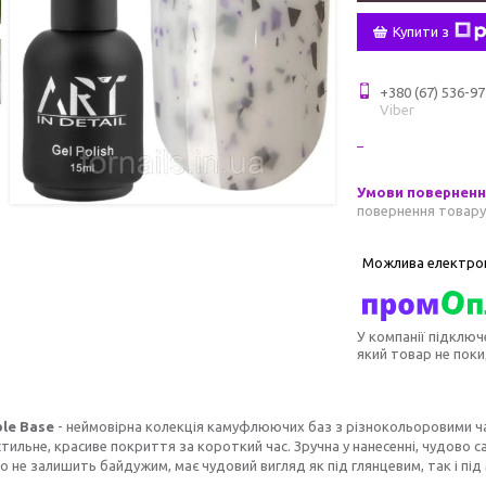
Купити з
+380 (67) 536-97
Viber
повернення товару
У компанії підключ
який товар не пок
le Base
- неймовірна колекція камуфлюючих баз з різнокольоровими ча
тильне, красиве покриття за короткий час. Зручна у нанесенні, чудово с
го не залишить байдужим, має чудовий вигляд як під глянцевим, так і пі