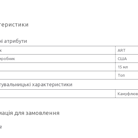
теристики
і атрибути
к
ART
виробник
США
15 мл
Топ
тувальницькі характеристики
Камуфлюв
ація для замовлення
₴