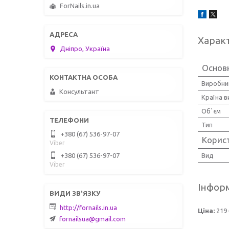
ForNails.in.ua
Харак
Дніпро, Україна
Основн
Виробни
Консультант
Країна 
Об`єм
Тип
+380 (67) 536-97-07
Корис
Viber
+380 (67) 536-97-07
Вид
Viber
Інформ
http://fornails.in.ua
Ціна:
219 
fornailsua@gmail.com