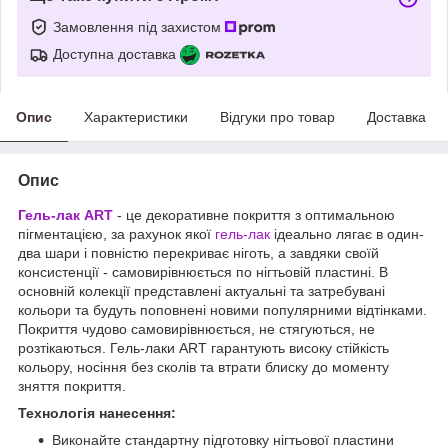
Замовлення під захистом
Доступна доставка
Опис
Характеристики
Відгуки про товар
Доставка
Опис
Гель-лак ART
- це декоративне покриття з оптимальною
пігментацією, за рахунок якої
гель-лак
ідеально лягає в один-
два шари і повністю перекриває ніготь, а завдяки своїй
консистенції - самовирівнюється по нігтьовій пластині. В
основній колекції представлені актуальні та затребувані
кольори та будуть поповнені новими популярними відтінками.
Покриття чудово самовирівнюється, не стягуються, не
розтікаються. Гель-лаки ART гарантують високу стійкість
кольору, носіння без сколів та втрати блиску до моменту
зняття покриття.
Технологія нанесення:
Виконайте стандартну підготовку нігтьової пластини