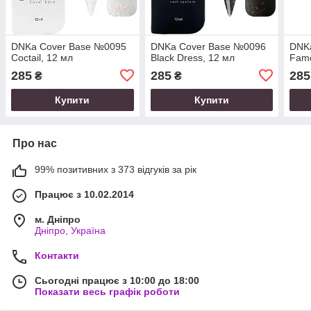
DNKa Cover Base №0095
DNKa Cover Base №0096
DNK
Coctail, 12 мл
Black Dress, 12 мл
Famo
285
285
285
₴
₴
Купити
Купити
Про нас
99% позитивних з 373 відгуків за рік
Працює з 10.02.2014
м. Дніпро
Дніпро, Україна
Контакти
Сьогодні працює з 10:00 до 18:00
Показати весь графік роботи