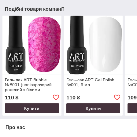
Подібні товари компанії
Гель-лак ART Bubble
Гель-лак ART Gel Polish
Гель
№B001 (напівпрозорий
№001, 6 мл
№C0
рожевий з білими
пластівцями), 6 мл
110
110
109
₴
₴
Купити
Купити
Про нас