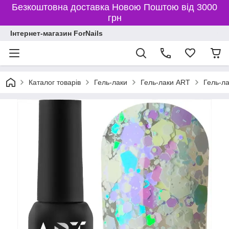
Безкоштовна доставка Новою Поштою від 3000
грн
Інтернет-магазин ForNails
Каталог товарів
Гель-лаки
Гель-лаки ART
Гель-ла