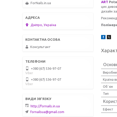
ART
Pota
ForNails.in.ua
цих дивов
дизайн за
Рекоменду
Дніпро, Україна
Полімери
Консультант
Харак
Основн
+380 (67) 536-97-07
Виробни
Viber
+380 (67) 536-97-07
Країна 
Viber
Об`єм
Тип
Корис
http://fornails.in.ua
Ефект
fornailsua@gmail.com