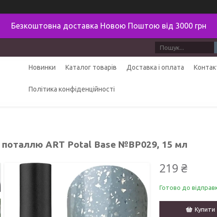
Безкоштовна доставка Новою Поштою від 3000 грн
Новинки
Каталог товарів
Доставка і оплата
Контак
Політика конфіденційності
з поталлю ART Potal Base №BP029, 15 мл
219 ₴
Готово до відправ
Купити