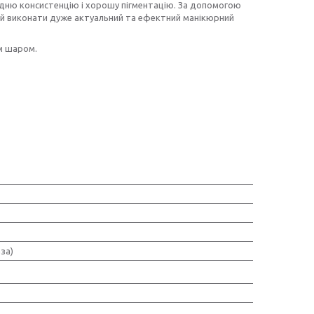
редню консистенцію і хорошу пігментацію. За допомогою
 й виконати дуже актуальний та ефектний манікюрний
м шаром.
за)