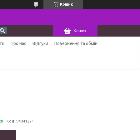
Кошик
Кошик
ти
Про нас
Відгуки
Повернення та обмін
ки
Код:
94041271