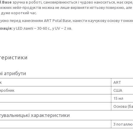
l Base
зручна в роботі, самовирівнюється і чудово наноситься, має се
ижних нейл-продуктів можна не лише вирівняти нігтьову поверхню, але
 дуже короткий час.
ємо перед нанесенням ART Potal Base, нанести каучукову основу тонки
зація:
у LED лампі – 30-60 с., у UV – 2 хв.
теристики
і атрибути
к
ART
виробник
США
15 мл
Основа (ба
тувальницькі характеристики
З поталлю