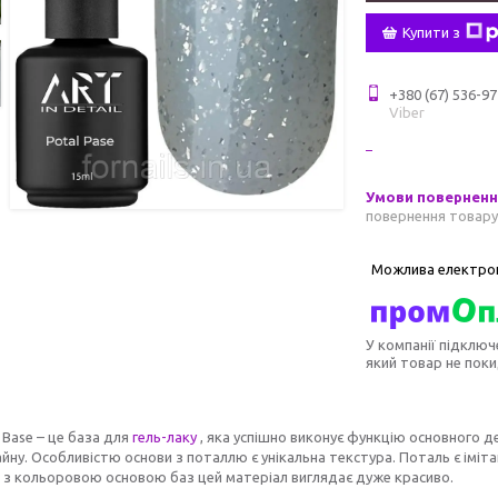
Купити з
+380 (67) 536-97
Viber
повернення товару
У компанії підключ
який товар не пок
 Base – це база для
гель-лаку
, яка успішно виконує функцію основного 
йну. Особливістю основи з поталлю є унікальна текстура. Поталь є іміта
 з кольоровою основою баз цей матеріал виглядає дуже красиво.