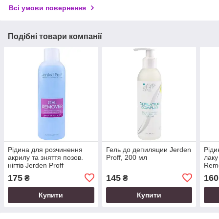
Всі умови повернення
Подібні товари компанії
Рідина для розчинення
Гель до депиляции Jerden
Ріди
акрилу та зняття позов.
Proff, 200 мл
лаку
нігтів Jerden Proff
Remo
ARTIFICIAL Nail&Tip
175
145
160
₴
₴
Remover 200 мл
Купити
Купити