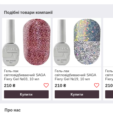
Подібні товари компанії
Гель-лак
Гель-лак
Гель
світловідбиваючий SAGA
світловідбиваючий SAGA
світ
Fiery Gel №03, 10 мл
Fiery Gel №19, 10 мл
Fier
210
210
210
₴
₴
Купити
Купити
Про нас