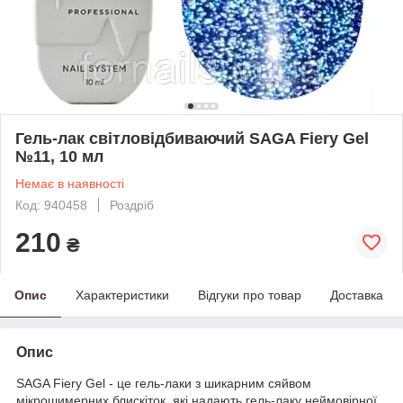
Гель-лак світловідбиваючий SAGA Fiery Gel
№11, 10 мл
Немає в наявності
Код: 940458
Роздріб
210
₴
Опис
Характеристики
Відгуки про товар
Доставка
Опис
SAGA Fiery Gel - це гель-лаки з шикарним сяйвом
мікрошимерних блискіток, які надають гель-лаку неймовірної