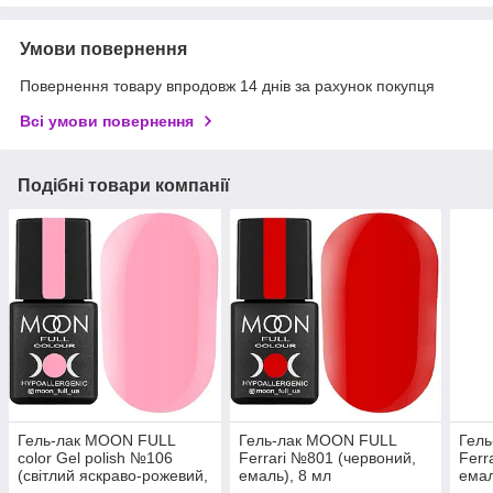
Умови повернення
Повернення товару впродовж 14 днів за рахунок покупця
Всі умови повернення
Подібні товари компанії
Гель-лак MOON FULL
Гель-лак MOON FULL
Гел
color Gel polish №106
Ferrari №801 (червоний,
Ferr
(світлий яскраво-рожевий,
емаль), 8 мл
емал
емаль), 8 мл