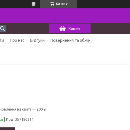
Кошик
Кошик
ти
Про нас
Відгуки
Повернення та обмін
мовлення на сайті — 200 ₴
ки
Код:
357186214