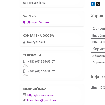
ForNails.in.ua
Харак
Дніпро, Україна
Основн
Виробни
Країна 
Консультант
Корис
Абразив
+380 (67) 536-97-07
Абразивн
Viber
+380 (67) 536-97-07
Viber
Інформ
Ціна:
10 ₴
http://fornails.in.ua
fornailsua@gmail.com