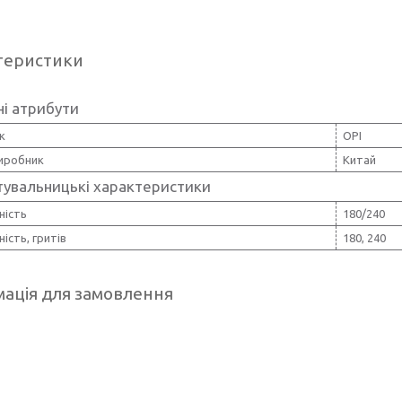
теристики
і атрибути
к
OPI
виробник
Китай
тувальницькі характеристики
ність
180/240
ість, гритів
180, 240
ація для замовлення