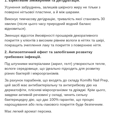
1. Ефективне знежирення та дегідратація.
Усунення забруднень, залишків шкірного жиру не тільки з
поверхні нігтьової пластини, а й між шарами.
Виконує тимчасову дегідрацію, тривалість якої становить 30
хвилин (після цього часу природний водний баланс
відновиться).
Зменшує відсоток ймовірності прошарків декоративного
покриття у клієнтів з високим рівнем вологи в нігтях та шкірі,
покращить зчеплення лаку та покриття з поверхнею нігтя.
2. Антисептичний ефект та запобігання розвитку
грибкових інфекцій.
Під штучними матеріалами (акрил, гелт) утворюється тепле,
вологе середовище, що ідеально підходить для розвитку
різних бактерій і мікроорганізмів.
За рахунок парабенів, що входять до складу Komilfo Nail Prep,
цей засіб має антибактеріальну та антигрибкову дію на
дерматофіти, плісняві мікроорганізми та дріжджі. Крім цього,
завдяки активній речовині у складі, чинить сильну
бактерицидну дію, що дає 100% гарантію, що процес
нарощування або гель-лакового покриття буде безпечним.
Має легкий аромат персика.