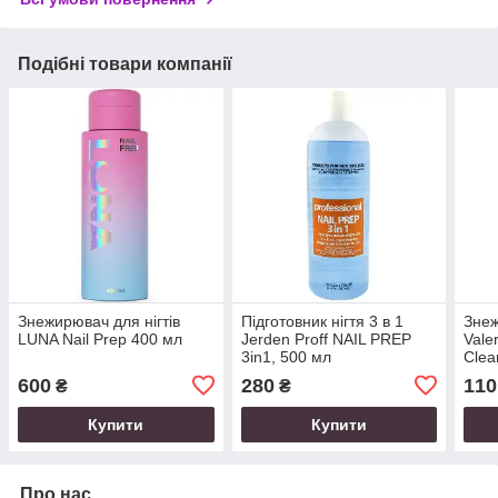
Подібні товари компанії
Знежирювач для нігтів
Підготовник нігтя 3 в 1
Знеж
LUNA Nail Prep 400 мл
Jerden Proff NAIL PREP
Vale
3in1, 500 мл
Clea
600
280
110
₴
₴
Купити
Купити
Про нас