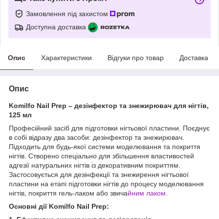
Замовлення під захистом
Доступна доставка
Опис
Характеристики
Відгуки про товар
Доставка
Опис
Komilfo Nail Prep – дезінфектор та знежирювач для нігтів,
125 мл
Професійний засіб для підготовки нігтьової пластини. Поєднує
в собі відразу два засоби: дезінфектор та знежирювач.
Підходить для будь-якої системи моделювання та покриття
нігтів. Створено спеціально для збільшення властивостей
адгезії натуральних нігтів із декоративним покриттям.
Застосовується для дезінфекції та знежирення нігтьової
пластини на етапі підготовки нігтів до процесу моделювання
нігтів, покриття гель-лаком або звича
йним лаком
.
Основні дії Komilfo Nail Prep: