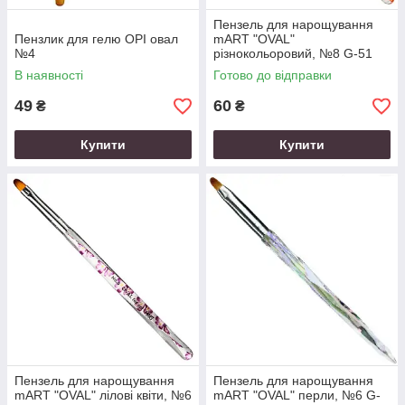
Пензель для нарощування
Пензлик для гелю OPI овал
mART "OVAL"
№4
різнокольоровий, №8 G-51
В наявності
Готово до відправки
49
60
₴
₴
Купити
Купити
Пензель для нарощування
Пензель для нарощування
mART "OVAL" лілові квіти, №6
mART "OVAL" перли, №6 G-