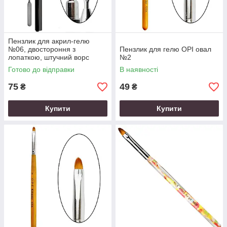
Пензлик для акрил-гелю
№06, двостороння з
Пензлик для гелю OPI овал
лопаткою, штучний ворс
№2
Готово до відправки
В наявності
75
49
₴
₴
Купити
Купити