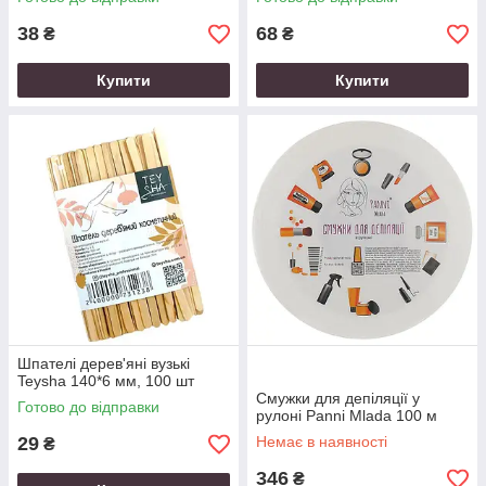
38
68
₴
₴
Купити
Купити
Шпателі дерев'яні вузькі
Teysha 140*6 мм, 100 шт
Смужки для депіляції у
Готово до відправки
рулоні Panni Mlada 100 м
29
Немає в наявності
₴
346
₴